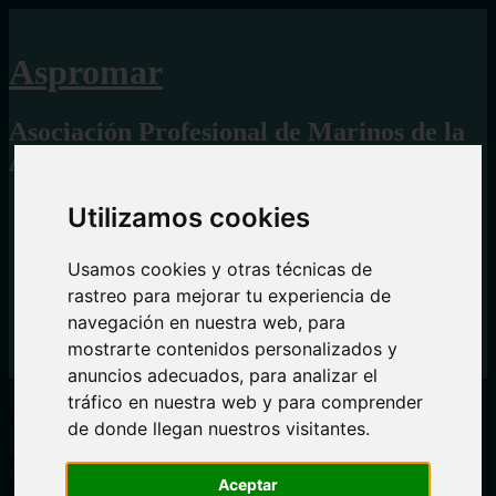
Aspromar
Asociación Profesional de Marinos de la
Administración Marítima Española
Menú
Saltar
Inicio
Utilizamos cookies
al
ASPROMAR POR LA IGUALDAD DE SALARIOS
contenido.
ESTATUTOS
Usamos cookies y otras técnicas de
SOBRE NOSOTROS
HAZTE SOCIO
rastreo para mejorar tu experiencia de
CONTACTO
navegación en nuestra web, para
Aviso Legal
mostrarte contenidos personalizados y
Política de cookies
Política de Privacidad
anuncios adecuados, para analizar el
tráfico en nuestra web y para comprender
Barra
ASPROMAR:
de donde llegan nuestros visitantes.
lateral
No se hace responsable del contenido, noticias u opiniones
expresadas por otras organizaciones, entes, medios, asociaciones o
Aceptar