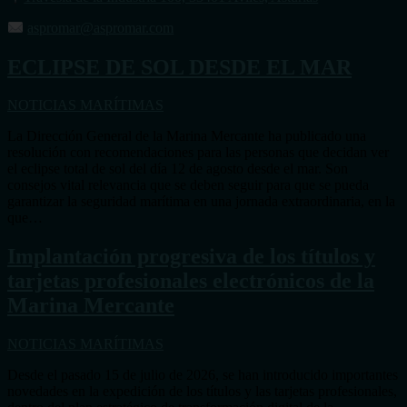
aspromar@aspromar.com
ECLIPSE DE SOL DESDE EL MAR
NOTICIAS MARÍTIMAS
La Dirección General de la Marina Mercante ha publicado una
resolución con recomendaciones para las personas que decidan ver
el eclipse total de sol del día 12 de agosto desde el mar. Son
consejos vital relevancia que se deben seguir para que se pueda
garantizar la seguridad marítima en una jornada extraordinaria, en la
que…
Implantación progresiva de los títulos y
tarjetas profesionales electrónicos de la
Marina Mercante
NOTICIAS MARÍTIMAS
Desde el pasado 15 de julio de 2026, se han introducido importantes
novedades en la expedición de los títulos y las tarjetas profesionales,