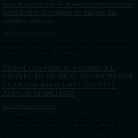
nunca constituyó la mesa interministerial
para frenar la sangría de buques del
registro canario
NOTICIAS MARÍTIMAS
https://www.atlanticohoy.com/politica/gobierno-espana-reconoce-
nunca-constituyo-mesa-interministerial-frenar-sangria-buques-
registro-canario_1564205_102.html
CONSULTA PÚBLICA SOBRE EL
PROYECTO DE REAL DECRETO POR
EL QUESE REGULA EL COMITÉ
ASESOR MARÍTIMO
NOTICIAS MARÍTIMAS
De conformidad con lo previsto en el artículo 133 de la Ley
39/2015, de 1 octubre, del Procedimiento Administrativo Común de
las Administraciones Públicas, en relación con el artículo 26 de la
Ley 50/1997, de 27 de noviembre, del Gobierno, y con el objetivo