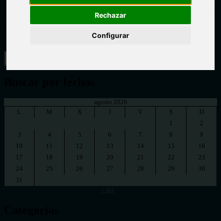
particulares con cuyas páginas se enlaza o se reproducen, ni
tampoco necesariamente asume o comparte los mismos, sino que los
Rechazar
facilita como elementos de juicio, para que cada cual se forme su
opinión.
Configurar
Buscar
Buscar por fechas
agosto 2026
L
M
X
J
V
S
D
1
2
3
4
5
6
7
8
9
10
11
12
13
14
15
16
17
18
19
20
21
22
23
24
25
26
27
28
29
30
31
« Jul
Categorías