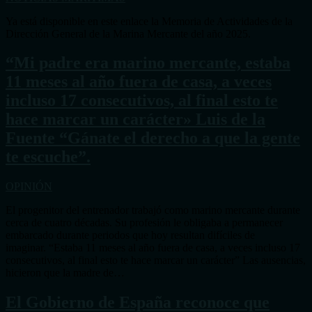
Ya está disponible en este enlace la Memoria de Actividades de la
Dirección General de la Marina Mercante del año 2025.
“Mi padre era marino mercante, estaba
11 meses al año fuera de casa, a veces
incluso 17 consecutivos, al final esto te
hace marcar un carácter» Luis de la
Fuente “Gánate el derecho a que la gente
te escuche”.
OPINIÓN
El progenitor del entrenador trabajó como marino mercante durante
cerca de cuatro décadas. Su profesión le obligaba a permanecer
embarcado durante periodos que hoy resultan difíciles de
imaginar. “Estaba 11 meses al año fuera de casa, a veces incluso 17
consecutivos, al final esto te hace marcar un carácter” Las ausencias,
hicieron que la madre de…
El Gobierno de España reconoce que