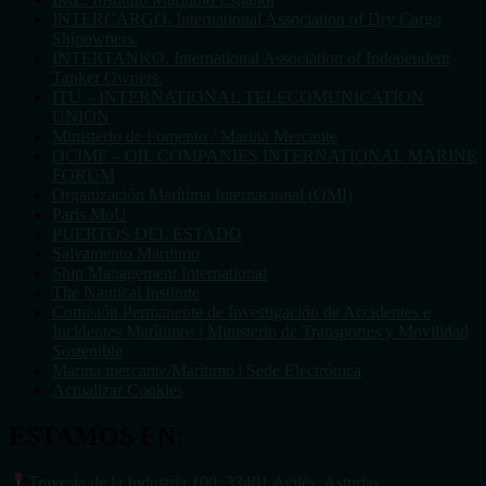
INTERCARGO. International Association of Dry Cargo
Shipowners.
INTERTANKO. International Association of Independent
Tanker Owners.
ITU – INTERNATIONAL TELECOMUNICATION
UNION
Ministerio de Fomento / Marina Mercante
OCIMF – OIL COMPANIES INTERNATIONAL MARINE
FORUM
Organización Marítima Internacional (OMI)
Paris MoU
PUERTOS DEL ESTADO
Salvamento Marítimo
Ship Management International
The Nautical Institute
Comisión Permanente de Investigación de Accidentes e
Incidentes Marítimos | Ministerio de Transportes y Movilidad
Sostenible
Marina mercante/Marítimo | Sede Electrónica
Actualizar Cookies
ESTAMOS EN:
Travesía de la Industria 100, 33401 Avilés, Asturias