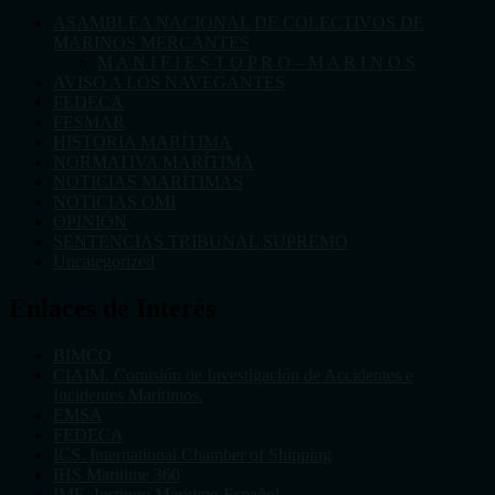
ASAMBLEA NACIONAL DE COLECTIVOS DE
MARINOS MERCANTES
M A N I F I E S T O P R O – M A R I N O S
AVISO A LOS NAVEGANTES
FEDECA
FESMAR
HISTORIA MARÍTIMA
NORMATIVA MARÍTIMA
NOTICIAS MARÍTIMAS
NOTICIAS OMI
OPINIÓN
SENTENCIAS TRIBUNAL SUPREMO
Uncategorized
Enlaces de Interés
BIMCO
CIAIM. Comisión de Investigación de Accidentes e
Incidentes Marítimos.
EMSA
FEDECA
ICS. International Chamber of Shipping
IHS Maritime 360
IME. Instituto Marítimo Español