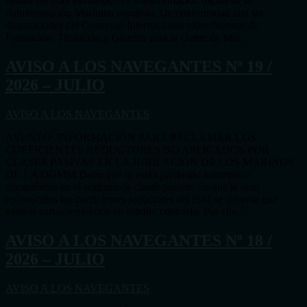
dentro del plan estratégico de transformación digital de la
Administración Marítima española. De conformidad con las
disposiciones del Convenio Internacional sobre Normas de
Formación, Titulación y Guardia para la Gente de Mar…
AVISO A LOS NAVEGANTES Nº 19 /
2026 – JULIO
AVISO A LOS NAVEGANTES
ASUNTO: INFORMACIÓN PARA RECLAMAR LOS
COEFICIENTES REDUCTORES NO APLICADOS POR
CLASES PASIVAS EN LA JUBILACIÓN DE LOS MARINOS
DE LA DGMM Dado que se están jubilando numerosos
compañeros en el régimen de clases pasivas sin que le sean
reconocidos los coeficientes reductores del ISM se informa que
existen varias sentencias en sentido contrario. Por ello…
AVISO A LOS NAVEGANTES Nº 18 /
2026 – JULIO
AVISO A LOS NAVEGANTES