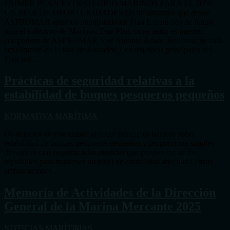
PRIMER PLAN ESTRATÉGICO MARINOS PARA EL 2050:
UN MAR DE OPORTUNIDADES Os informamos que desde
ASPROMAR estamos impulsando un Plan Estratégico de futuro
para el colectivo de Marinos. Este Plan, cuyo autor es nuestro
compañero de ASPROMAR José Antonio Acuña Boullosa, se halla
actualmente en la fase de Borrador. Los objetivos principales del
Plan son…
Prácticas de seguridad relativas a la
estabilidad de buques pesqueros pequeños
NORMATIVA MARÍTIMA
Os dejamos en este enlace algunos principios básicos sobre
estabilidad de buques pesqueros pequeños y proporciona simples
directrices con respecto a las medidas que pueden tomar los
tripulantes para mantener un nivel de estabilidad adecuado ensus
embarcaciones.
Memoria de Actividades de la Dirección
General de la Marina Mercante 2025
NOTICIAS MARÍTIMAS